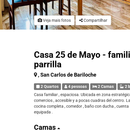
Veja mais fotos
Compartilhar
Casa 25 de Mayo - famil
parrilla
, San Carlos de Bariloche
2 Quartos
4 pessoas
2 Camas
2 b
Casa familiar , espaciosa. Ubicada en zona estratégi
comercios , accesible y a pocas cuadras del centro. La
cocina completa , comedor , baño con ducha , cuenta a
equipada .
Camas