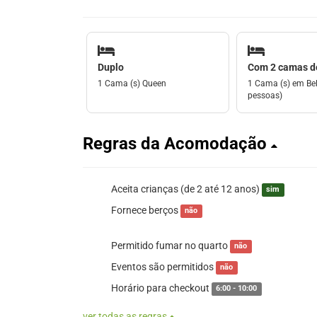
Duplo
Com 2 camas de
1 Cama (s) Queen
1 Cama (s) em Bel
pessoas)
Regras da Acomodação
Aceita crianças (de 2 até 12 anos)
sim
Fornece berços
não
Permitido fumar no quarto
não
Eventos são permitidos
não
Horário para checkout
6:00 - 10:00
ver todas as regras